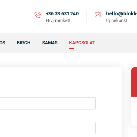
+36 33 631 240
hello@blokk
Hívj minket!
Írj nekünk!
OS
BIRCH
SAM4S
KAPCSOLAT