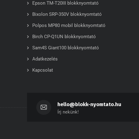
Epson TM-T20III blokknyomtató
Bixolon SRP-350V blokknyomtató
Polpos MP80 mobil blokknyomtató
Birch CP-Q1UN blokknyomtató
Sam4S Giant100 blokknyomtató
Adatkezelés
Kapcsolat
hello@blokk-nyomtato.hu
Írj nekünk!